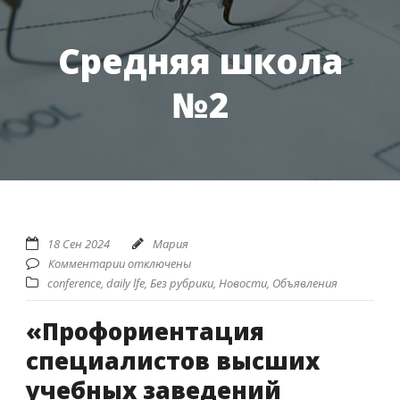
Средняя школа
№2
18 Сен 2024
Мария
Комментарии отключены
conference
,
daily lfe
,
Без рубрики
,
Новости
,
Объявления
«Профориентация
специалистов высших
учебных заведений