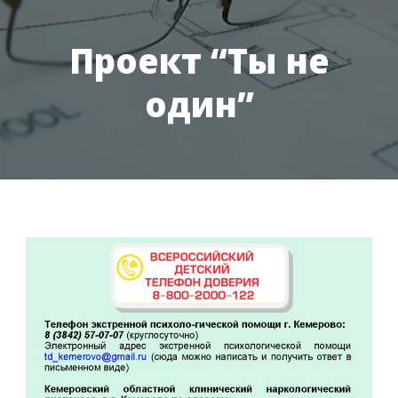
Проект “Ты не
один”