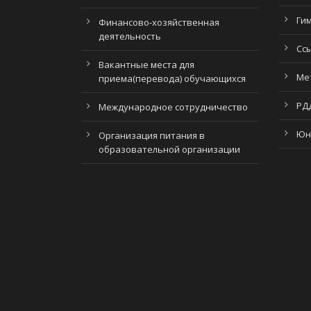
Ги
Финансово-хозяйственная
деятельность
Сс
Вакантные места для
Ме
приема(перевода) обучающихся
РД
Международное сотрудничество
Юн
Организация питания в
образовательной организации