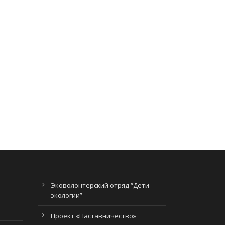
Эковолонтерский отряд “Дети
экологии”
Проект «Наставничество»