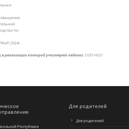
альных
 повышения
тельной
одство по
КиП 2024г.
в реализации которой участвует педагог:
ООП НОО
ическое
Для родителей
управление
Для родителей
школьной Республике