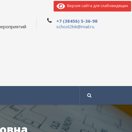
Версия сайта для слабовидящих
ь
+7 (38456) 5-36-98
мероприятий
school2lnk@mail.ru
овна