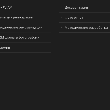
мн РДДМ
Документация
ылки для регистрации
Фото отчет
тодические рекомендации
Методические разработки
ДМ школы в фотографиях
армия