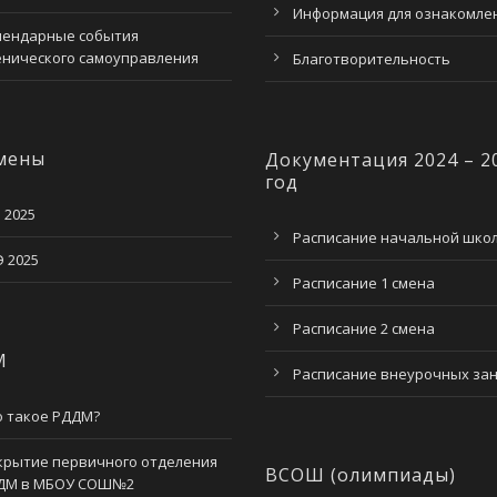
Информация для ознакомле
лендарные события
енического самоуправления
Благотворительность
мены
Документация 2024 – 2
год
 2025
Расписание начальной шко
 2025
Расписание 1 смена
Расписание 2 смена
М
Расписание внеурочных за
о такое РДДМ?
крытие первичного отделения
ВСОШ (олимпиады)
ДМ в МБОУ СОШ№2