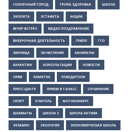
СОЛНЕЧНЫЙ ГОРОД
ТРОПА ЗДОРОВЬЯ
ШКОЛА
ЭКОЛЯТА
ЭСТАФЕТА
АКЦИИ
ВЕЧЕР ВСТРЕЧ
ВИДЕО ПОЗДРАВЛЕНИЕ
ВНЕУРОЧНАЯ ДЕЯТЕЛЬНОСТЬ
ГРИПП
ГТО
ЗАРНИЦА
ЗАЧИСЛЕНИЕ
КАНИКУЛЫ
КАРАНТИН
КОНСУЛЬТАЦИИ
НОВОСТИ
ОРВИ
ПАМЯТКА
ПОБЕДИТЕЛИ
ПРЕСС-ЦЕНТР
ПРИЕМ В 1 КЛАСС
СОЧИНЕНИЕ
СПОРТ
УЧИТЕЛЬ
ФОТОКОНКУРС
ШАХМАТЫ
ШКОЛА 2
ШКОЛА АКТИВА
ЭКЗАМЕН
ЭКОЛОГИЯ
ЭКОНОМИЧЕСКАЯ ШКОЛА