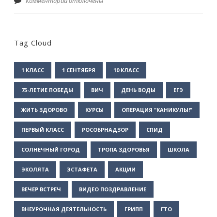
Комментарии отключены
Tag Cloud
1 КЛАСС
1 СЕНТЯБРЯ
10 КЛАСС
75-ЛЕТИЕ ПОБЕДЫ
ВИЧ
ДЕНЬ ВОДЫ
ЕГЭ
ЖИТЬ ЗДОРОВО
КУРСЫ
ОПЕРАЦИЯ "КАНИКУЛЫ!"
ПЕРВЫЙ КЛАСС
РОСОБРНАДЗОР
СПИД
СОЛНЕЧНЫЙ ГОРОД
ТРОПА ЗДОРОВЬЯ
ШКОЛА
ЭКОЛЯТА
ЭСТАФЕТА
АКЦИИ
ВЕЧЕР ВСТРЕЧ
ВИДЕО ПОЗДРАВЛЕНИЕ
ВНЕУРОЧНАЯ ДЕЯТЕЛЬНОСТЬ
ГРИПП
ГТО