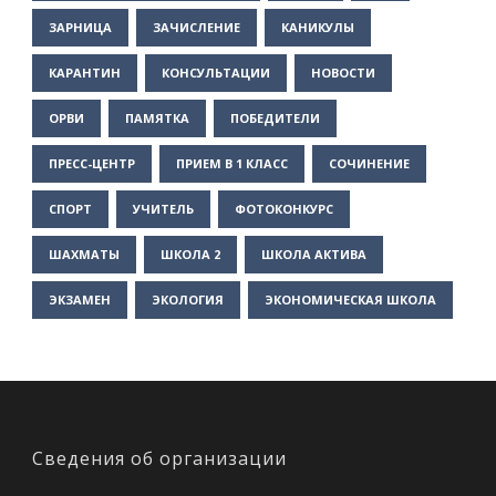
ЗАРНИЦА
ЗАЧИСЛЕНИЕ
КАНИКУЛЫ
КАРАНТИН
КОНСУЛЬТАЦИИ
НОВОСТИ
ОРВИ
ПАМЯТКА
ПОБЕДИТЕЛИ
ПРЕСС-ЦЕНТР
ПРИЕМ В 1 КЛАСС
СОЧИНЕНИЕ
СПОРТ
УЧИТЕЛЬ
ФОТОКОНКУРС
ШАХМАТЫ
ШКОЛА 2
ШКОЛА АКТИВА
ЭКЗАМЕН
ЭКОЛОГИЯ
ЭКОНОМИЧЕСКАЯ ШКОЛА
Сведения об организации