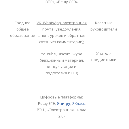
ВПР», «Решу ОГЭ»
Среднее
VK
,
WhatsApp
, электронная
Классные
общее
почта
(уведомления,
руководители
образование
анонс уроков и обратная
связь ч/з комментарии);
Учителя
Youtube, Discort, Skype
предметники
(лекционный материал,
консультации и
подготовка к ЕГЭ)
Цифровые платформы:
Решу ЕГЭ,
Учи.ру
,
ЯКласс
,
РЭШ, «Электронная школа
2.0»