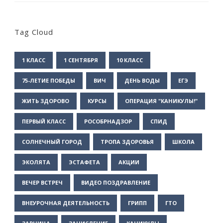
Tag Cloud
1 КЛАСС
1 СЕНТЯБРЯ
10 КЛАСС
75-ЛЕТИЕ ПОБЕДЫ
ВИЧ
ДЕНЬ ВОДЫ
ЕГЭ
ЖИТЬ ЗДОРОВО
КУРСЫ
ОПЕРАЦИЯ "КАНИКУЛЫ!"
ПЕРВЫЙ КЛАСС
РОСОБРНАДЗОР
СПИД
СОЛНЕЧНЫЙ ГОРОД
ТРОПА ЗДОРОВЬЯ
ШКОЛА
ЭКОЛЯТА
ЭСТАФЕТА
АКЦИИ
ВЕЧЕР ВСТРЕЧ
ВИДЕО ПОЗДРАВЛЕНИЕ
ВНЕУРОЧНАЯ ДЕЯТЕЛЬНОСТЬ
ГРИПП
ГТО