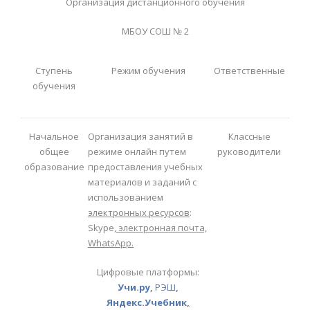
Организация дистанционного обучения
МБОУ СОШ № 2
Ступень
Режим обучения
Ответственные
обучения
Начальное
Организация занятий в
Классные
общее
режиме онлайн путем
руководители
образование
предоставления учебных
материалов и заданий с
использованием
электронных
ресурсов
:
Skype,
электронная почта,
WhatsApp
.
Цифровые платформы:
Учи.ру
,
РЭШ
,
Яндекс.Учебник
,