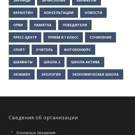
ЗАРНИЦА
ЗАЧИСЛЕНИЕ
КАНИКУЛЫ
КАРАНТИН
КОНСУЛЬТАЦИИ
НОВОСТИ
ОРВИ
ПАМЯТКА
ПОБЕДИТЕЛИ
ПРЕСС-ЦЕНТР
ПРИЕМ В 1 КЛАСС
СОЧИНЕНИЕ
СПОРТ
УЧИТЕЛЬ
ФОТОКОНКУРС
ШАХМАТЫ
ШКОЛА 2
ШКОЛА АКТИВА
ЭКЗАМЕН
ЭКОЛОГИЯ
ЭКОНОМИЧЕСКАЯ ШКОЛА
Сведения об организации
Основные сведения