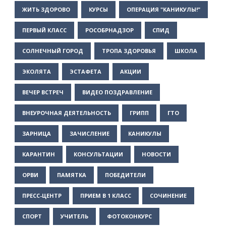
ЖИТЬ ЗДОРОВО
КУРСЫ
ОПЕРАЦИЯ "КАНИКУЛЫ!"
ПЕРВЫЙ КЛАСС
РОСОБРНАДЗОР
СПИД
СОЛНЕЧНЫЙ ГОРОД
ТРОПА ЗДОРОВЬЯ
ШКОЛА
ЭКОЛЯТА
ЭСТАФЕТА
АКЦИИ
ВЕЧЕР ВСТРЕЧ
ВИДЕО ПОЗДРАВЛЕНИЕ
ВНЕУРОЧНАЯ ДЕЯТЕЛЬНОСТЬ
ГРИПП
ГТО
ЗАРНИЦА
ЗАЧИСЛЕНИЕ
КАНИКУЛЫ
КАРАНТИН
КОНСУЛЬТАЦИИ
НОВОСТИ
ОРВИ
ПАМЯТКА
ПОБЕДИТЕЛИ
ПРЕСС-ЦЕНТР
ПРИЕМ В 1 КЛАСС
СОЧИНЕНИЕ
СПОРТ
УЧИТЕЛЬ
ФОТОКОНКУРС