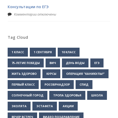
Консультации по ЕГЭ
Комментарии отключены
Tag Cloud
1 КЛАСС
1 СЕНТЯБРЯ
10 КЛАСС
75-ЛЕТИЕ ПОБЕДЫ
ВИЧ
ДЕНЬ ВОДЫ
ЕГЭ
ЖИТЬ ЗДОРОВО
КУРСЫ
ОПЕРАЦИЯ "КАНИКУЛЫ!"
ПЕРВЫЙ КЛАСС
РОСОБРНАДЗОР
СПИД
СОЛНЕЧНЫЙ ГОРОД
ТРОПА ЗДОРОВЬЯ
ШКОЛА
ЭКОЛЯТА
ЭСТАФЕТА
АКЦИИ
ВЕЧЕР ВСТРЕЧ
ВИДЕО ПОЗДРАВЛЕНИЕ