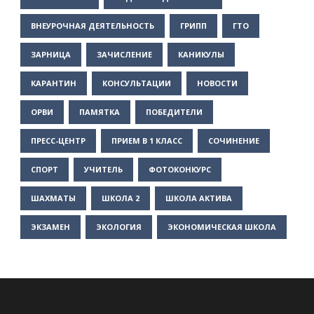
ВНЕУРОЧНАЯ ДЕЯТЕЛЬНОСТЬ
ГРИПП
ГТО
ЗАРНИЦА
ЗАЧИСЛЕНИЕ
КАНИКУЛЫ
КАРАНТИН
КОНСУЛЬТАЦИИ
НОВОСТИ
ОРВИ
ПАМЯТКА
ПОБЕДИТЕЛИ
ПРЕСС-ЦЕНТР
ПРИЕМ В 1 КЛАСС
СОЧИНЕНИЕ
СПОРТ
УЧИТЕЛЬ
ФОТОКОНКУРС
ШАХМАТЫ
ШКОЛА 2
ШКОЛА АКТИВА
ЭКЗАМЕН
ЭКОЛОГИЯ
ЭКОНОМИЧЕСКАЯ ШКОЛА