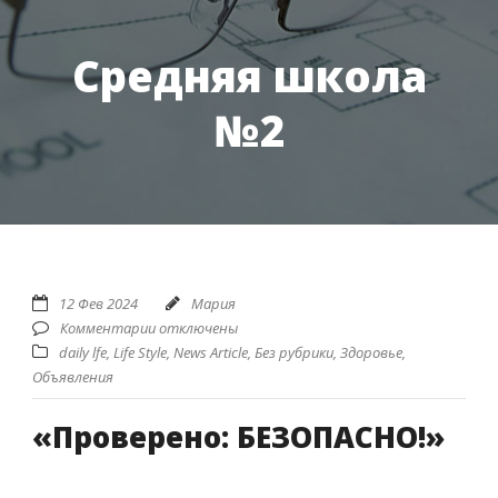
Средняя школа
№2
12 Фев 2024
Мария
Комментарии отключены
daily lfe
,
Life Style
,
News Article
,
Без рубрики
,
Здоровье
,
Объявления
«Проверено: БЕЗОПАСНО!»