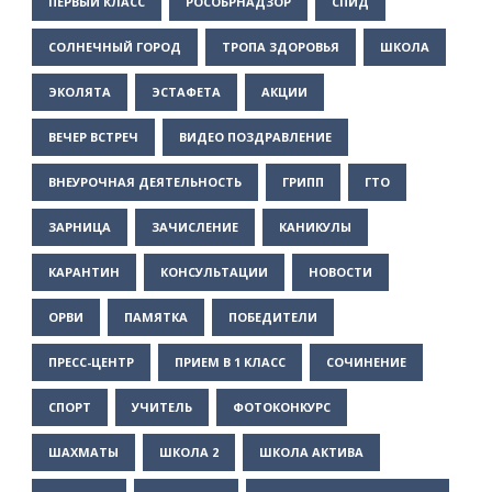
ПЕРВЫЙ КЛАСС
РОСОБРНАДЗОР
СПИД
СОЛНЕЧНЫЙ ГОРОД
ТРОПА ЗДОРОВЬЯ
ШКОЛА
ЭКОЛЯТА
ЭСТАФЕТА
АКЦИИ
ВЕЧЕР ВСТРЕЧ
ВИДЕО ПОЗДРАВЛЕНИЕ
ВНЕУРОЧНАЯ ДЕЯТЕЛЬНОСТЬ
ГРИПП
ГТО
ЗАРНИЦА
ЗАЧИСЛЕНИЕ
КАНИКУЛЫ
КАРАНТИН
КОНСУЛЬТАЦИИ
НОВОСТИ
ОРВИ
ПАМЯТКА
ПОБЕДИТЕЛИ
ПРЕСС-ЦЕНТР
ПРИЕМ В 1 КЛАСС
СОЧИНЕНИЕ
СПОРТ
УЧИТЕЛЬ
ФОТОКОНКУРС
ШАХМАТЫ
ШКОЛА 2
ШКОЛА АКТИВА