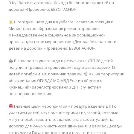
В Кузбассе стартовала Декада безопасности детей на
дорогах «Проверено: БЕЗОПАСНО!»
С сегодняшнего дня в Кузбассе Госавтоинспекция и
Министерство образования региона проводят
межведомственное социальное информационно-
пропагандистское мероприятие «Декада безопасности
детей на дорогах «Проверено: БЕЗОПАСНО!».
В январе текущего года в результате ДТП 28 детей
получили травмы, в прошедшем году в автоавариях 13
детей погибли и 328 получили травмы. ☝Так, на территории
обслуживания ОГИБДД МО МВД России «Ленинск-
Кузнецкий» зарегистрировано 3 ДТП с участием
несовершеннолетних.
Главные цели мероприятия – предупреждение ДТП с
участием детей, исключение причин и условий, которые
могут способствовать созданию опасных ситуаций на
дорогах для юных участников движения. В рамках Декады
сотрудники Госавтоинспекции и педагоги, все, кто