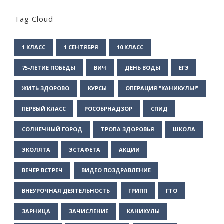
Tag Cloud
1 КЛАСС
1 СЕНТЯБРЯ
10 КЛАСС
75-ЛЕТИЕ ПОБЕДЫ
ВИЧ
ДЕНЬ ВОДЫ
ЕГЭ
ЖИТЬ ЗДОРОВО
КУРСЫ
ОПЕРАЦИЯ "КАНИКУЛЫ!"
ПЕРВЫЙ КЛАСС
РОСОБРНАДЗОР
СПИД
СОЛНЕЧНЫЙ ГОРОД
ТРОПА ЗДОРОВЬЯ
ШКОЛА
ЭКОЛЯТА
ЭСТАФЕТА
АКЦИИ
ВЕЧЕР ВСТРЕЧ
ВИДЕО ПОЗДРАВЛЕНИЕ
ВНЕУРОЧНАЯ ДЕЯТЕЛЬНОСТЬ
ГРИПП
ГТО
ЗАРНИЦА
ЗАЧИСЛЕНИЕ
КАНИКУЛЫ