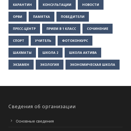
КАРАНТИН
КОНСУЛЬТАЦИИ
НОВОСТИ
ОРВИ
ПАМЯТКА
ПОБЕДИТЕЛИ
ПРЕСС-ЦЕНТР
ПРИЕМ В 1 КЛАСС
СОЧИНЕНИЕ
СПОРТ
УЧИТЕЛЬ
ФОТОКОНКУРС
ШАХМАТЫ
ШКОЛА 2
ШКОЛА АКТИВА
ЭКЗАМЕН
ЭКОЛОГИЯ
ЭКОНОМИЧЕСКАЯ ШКОЛА
Сведения об организации
Основные сведения