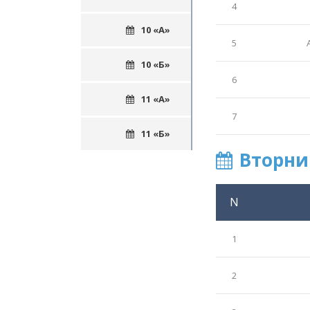
4
10 «А»
5
10 «Б»
6
11 «А»
7
11 «Б»
Вторни
N
1
2