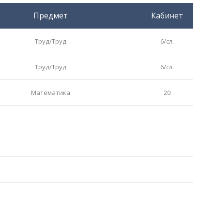
Предмет
Кабинет
Труд/Труд
6/сл.
Труд/Труд
6/сл.
Математика
20