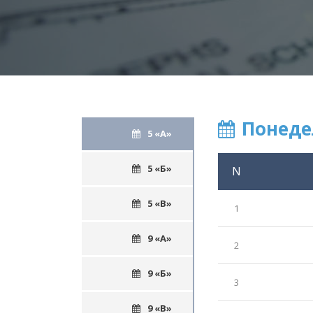
Понеде
5 «А»
5 «Б»
N
5 «В»
1
9 «А»
2
9 «Б»
3
9 «В»