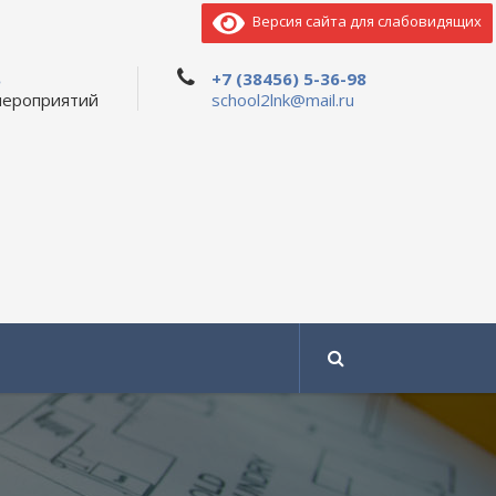
Версия сайта для слабовидящих
ь
+7 (38456) 5-36-98
мероприятий
school2lnk@mail.ru