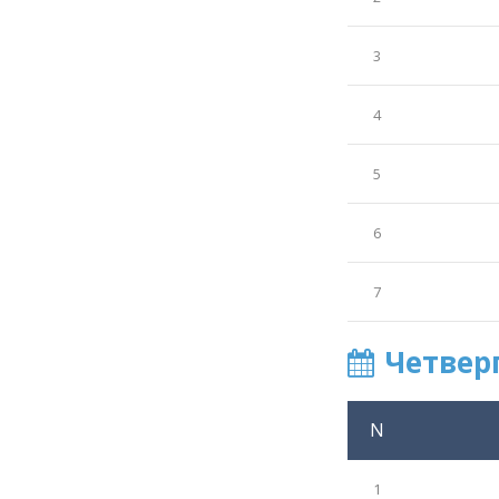
3
4
5
6
7
Четвер
N
1