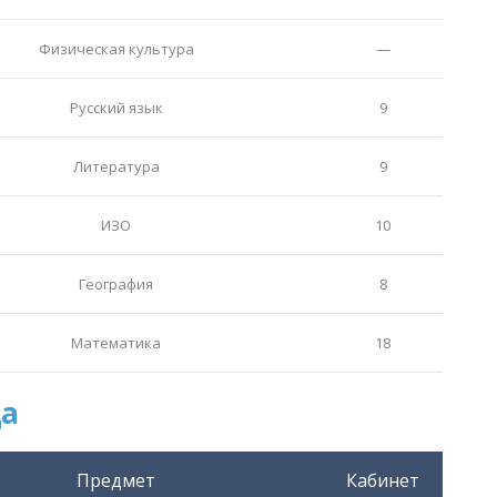
Физическая культура
—
Русский язык
9
Литература
9
ИЗО
10
География
8
Математика
18
а
Предмет
Кабинет