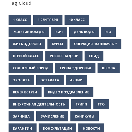
Tag Cloud
1 КЛАСС
1 СЕНТЯБРЯ
10 КЛАСС
75-ЛЕТИЕ ПОБЕДЫ
ВИЧ
ДЕНЬ ВОДЫ
ЕГЭ
ЖИТЬ ЗДОРОВО
КУРСЫ
ОПЕРАЦИЯ "КАНИКУЛЫ!"
ПЕРВЫЙ КЛАСС
РОСОБРНАДЗОР
СПИД
СОЛНЕЧНЫЙ ГОРОД
ТРОПА ЗДОРОВЬЯ
ШКОЛА
ЭКОЛЯТА
ЭСТАФЕТА
АКЦИИ
ВЕЧЕР ВСТРЕЧ
ВИДЕО ПОЗДРАВЛЕНИЕ
ВНЕУРОЧНАЯ ДЕЯТЕЛЬНОСТЬ
ГРИПП
ГТО
ЗАРНИЦА
ЗАЧИСЛЕНИЕ
КАНИКУЛЫ
КАРАНТИН
КОНСУЛЬТАЦИИ
НОВОСТИ