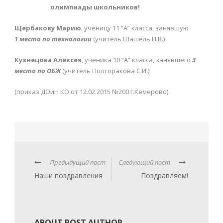
олимпиады школьников!
Щербакову Марию
, ученицу 11 “А” класса, занявшую
1 место по технологии
(учитель Шашель Н.В.)
Кузнецова Алексея
, ученика 10 “А” класса, занявшего
3
место по ОБЖ
(учитель Полторакова С.И.)
(приказ ДОиН КО от 12.02.2015 №200 г.Кемерово).
Предыдущий пост
Следующий пост
Наши поздравления
Поздравляем!
ABOUT POST AUTHOR