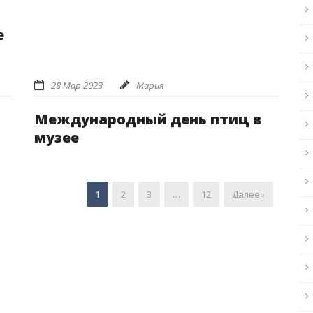
е
28 Мар 2023
Мария
Международный день птиц в
музее
1
2
3
…
12
Далее ›