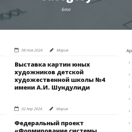
Блог
08 Ноя 2024
Мария
А
Выставка картин юных
художников детской
художественной школы №4
имени А.И. Шундулиди
02 Апр 2024
Мария
Федеральный проект
«Формирование системы