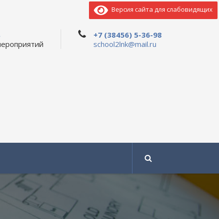
Версия сайта для слабовидящих
ь
+7 (38456) 5-36-98
мероприятий
school2lnk@mail.ru