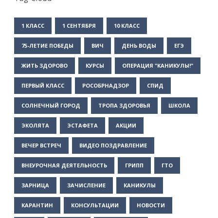
1 КЛАСС
1 СЕНТЯБРЯ
10 КЛАСС
75-ЛЕТИЕ ПОБЕДЫ
ВИЧ
ДЕНЬ ВОДЫ
ЕГЭ
ЖИТЬ ЗДОРОВО
КУРСЫ
ОПЕРАЦИЯ "КАНИКУЛЫ!"
ПЕРВЫЙ КЛАСС
РОСОБРНАДЗОР
СПИД
СОЛНЕЧНЫЙ ГОРОД
ТРОПА ЗДОРОВЬЯ
ШКОЛА
ЭКОЛЯТА
ЭСТАФЕТА
АКЦИИ
ВЕЧЕР ВСТРЕЧ
ВИДЕО ПОЗДРАВЛЕНИЕ
ВНЕУРОЧНАЯ ДЕЯТЕЛЬНОСТЬ
ГРИПП
ГТО
ЗАРНИЦА
ЗАЧИСЛЕНИЕ
КАНИКУЛЫ
КАРАНТИН
КОНСУЛЬТАЦИИ
НОВОСТИ