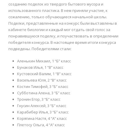
созданию поделок из твердого бытового мусора и
использованного пластика. В нем приняли участие, к
сожалению, только обучающиеся начальной школы.
Поделки, представленные на конкурс были выставлены в
кабинете биологии и каждый мог отдать свой голос за
понравившуюся поделку, и поучаствовать в определении
победителя конкурса. В настоящее время итоги конкурса
подведены. Победителями стали:
Аленькин Михаил, 1 “Б” класс
Бунаков Илья, 1 “В” класс
Кустовский Валим, 1 “В” класс
Васильева Юля, 2 “В” класс
Костин Тимофей, 3 “Б” класс
Субботина Алена, 3 “Б” класс
Тронин Егор, 3 “Б” класс
Гнусин Алексей, 3 “Б” класс
Карабибер Илья, 3 “Б” класс
Корягина Настя, 4 “А” класс
Плетосу Ольга, 4 “А” класс