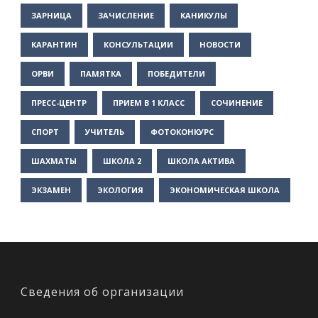
ЗАРНИЦА
ЗАЧИСЛЕНИЕ
КАНИКУЛЫ
КАРАНТИН
КОНСУЛЬТАЦИИ
НОВОСТИ
ОРВИ
ПАМЯТКА
ПОБЕДИТЕЛИ
ПРЕСС-ЦЕНТР
ПРИЕМ В 1 КЛАСС
СОЧИНЕНИЕ
СПОРТ
УЧИТЕЛЬ
ФОТОКОНКУРС
ШАХМАТЫ
ШКОЛА 2
ШКОЛА АКТИВА
ЭКЗАМЕН
ЭКОЛОГИЯ
ЭКОНОМИЧЕСКАЯ ШКОЛА
Сведения об организации