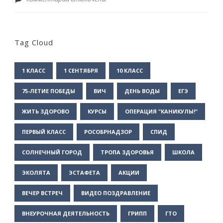
Tag Cloud
1 КЛАСС
1 СЕНТЯБРЯ
10 КЛАСС
75-ЛЕТИЕ ПОБЕДЫ
ВИЧ
ДЕНЬ ВОДЫ
ЕГЭ
ЖИТЬ ЗДОРОВО
КУРСЫ
ОПЕРАЦИЯ "КАНИКУЛЫ!"
ПЕРВЫЙ КЛАСС
РОСОБРНАДЗОР
СПИД
СОЛНЕЧНЫЙ ГОРОД
ТРОПА ЗДОРОВЬЯ
ШКОЛА
ЭКОЛЯТА
ЭСТАФЕТА
АКЦИИ
ВЕЧЕР ВСТРЕЧ
ВИДЕО ПОЗДРАВЛЕНИЕ
ВНЕУРОЧНАЯ ДЕЯТЕЛЬНОСТЬ
ГРИПП
ГТО