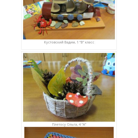
Кустовский Вадим, 1 “В” класс
Плетосу Ольга, 4 “А”