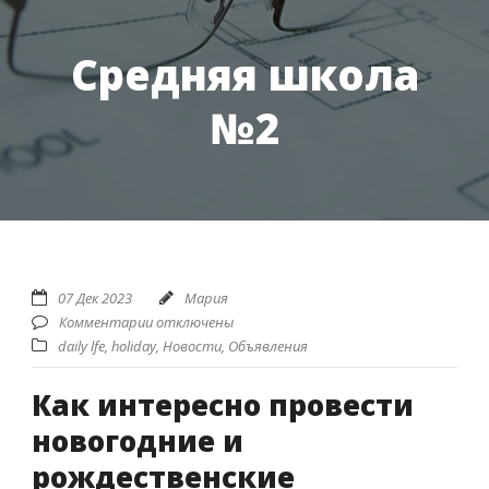
Средняя школа
№2
07 Дек 2023
Мария
Комментарии отключены
daily lfe
,
holiday
,
Новости
,
Объявления
Как интересно провести
новогодние и
рождественские