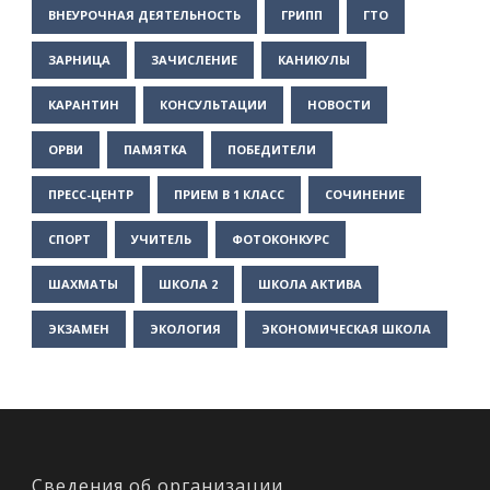
ВНЕУРОЧНАЯ ДЕЯТЕЛЬНОСТЬ
ГРИПП
ГТО
ЗАРНИЦА
ЗАЧИСЛЕНИЕ
КАНИКУЛЫ
КАРАНТИН
КОНСУЛЬТАЦИИ
НОВОСТИ
ОРВИ
ПАМЯТКА
ПОБЕДИТЕЛИ
ПРЕСС-ЦЕНТР
ПРИЕМ В 1 КЛАСС
СОЧИНЕНИЕ
СПОРТ
УЧИТЕЛЬ
ФОТОКОНКУРС
ШАХМАТЫ
ШКОЛА 2
ШКОЛА АКТИВА
ЭКЗАМЕН
ЭКОЛОГИЯ
ЭКОНОМИЧЕСКАЯ ШКОЛА
Сведения об организации