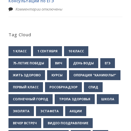
Консультации по ЕГЭ
Комментарии отключены
Tag Cloud
1 КЛАСС
1 СЕНТЯБРЯ
10 КЛАСС
75-ЛЕТИЕ ПОБЕДЫ
ВИЧ
ДЕНЬ ВОДЫ
ЕГЭ
ЖИТЬ ЗДОРОВО
КУРСЫ
ОПЕРАЦИЯ "КАНИКУЛЫ!"
ПЕРВЫЙ КЛАСС
РОСОБРНАДЗОР
СПИД
СОЛНЕЧНЫЙ ГОРОД
ТРОПА ЗДОРОВЬЯ
ШКОЛА
ЭКОЛЯТА
ЭСТАФЕТА
АКЦИИ
ВЕЧЕР ВСТРЕЧ
ВИДЕО ПОЗДРАВЛЕНИЕ