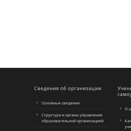
Сведения об организации
Учен
само
Основные сведения
О 
Структура и органы управления
образовательной организацией
Ка
уч