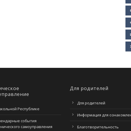
ическое
Для родителей
управление
Для родителей
школьной Республике
Информация для ознакомле
лендарные события
енического самоуправления
Благотворительность