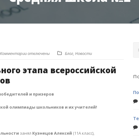
Комментарии отключены
Блог
,
Новости
ного этапа всероссийской
По
ов
По
победителей и призеров
ской олимпиады школьников и их учителей!
Те
ельности
занял
Кузнецов Алексей
(11А класс),