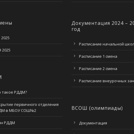
мены
Документация 2024 – 2
год
 2025
Расписание начальной шко
 2025
Расписание 1 смена
Расписание 2 смена
М
Расписание внеурочных за
о такое РДДМ?
крытие первичного отделения
ВСОШ (олимпиады)
ДМ в МБОУ СОШ№2
мн РДДМ
Документация