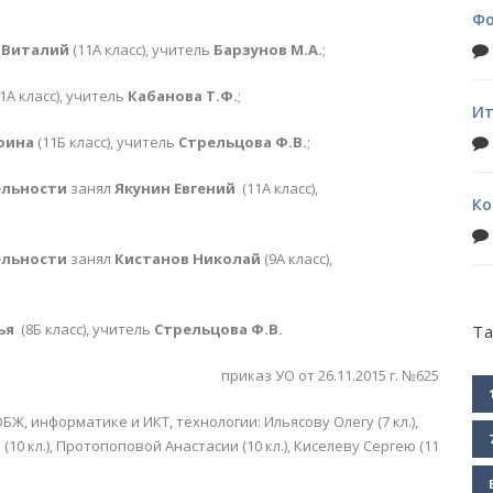
Фо
 Виталий
(11А класс), учитель
Барзунов М.А.
;
1А класс), учитель
Кабанова Т.Ф.
;
Ит
рина
(11Б класс), учитель
Стрельцова Ф.В.
;
ельности
занял
Якунин Евгений
(11А класс),
Ко
ельности
занял
Кистанов Николай
(9А класс),
ья
(8Б класс), учитель
Стрельцова Ф.В.
Ta
приказ УО от 26.11.2015 г. №625
Ж, информатике и ИКТ, технологии: Ильясову Олегу (7 кл.),
(10 кл.), Протопоповой Анастасии (10 кл.), Киселеву Сергею (11