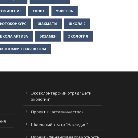
СОЧИНЕНИЕ
СПОРТ
УЧИТЕЛЬ
ФОТОКОНКУРС
ШАХМАТЫ
ШКОЛА 2
ШКОЛА АКТИВА
ЭКЗАМЕН
ЭКОЛОГИЯ
ЭКОНОМИЧЕСКАЯ ШКОЛА
Эковолонтерский отряд “Дети
экологии”
Проект «Наставничество»
ния
Школьный театр “Наследие”
Проект «Финансовая грамотность