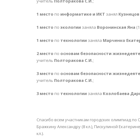
учитель
Полторакова С.И.
;
1 место
по
информатике и ИКТ
занял
Кузнецов
1 место
по
экологии
заняла
Воронинская Яна
(1
1 место
по
технологии
заняла
Марченко Екате
2 место
по
основам безопасности жизнедеят
учитель
Полторакова С.И.
;
3 место
по
основам безопасности жизнедеят
учитель
Полторакова С.И.
;
3 место
по
технологии
заняла
Козлобаева Дар
Спасибо всем участникам городских олимпиад по ОБ
Бражкину Александру (8 кл.), Пискулиной Екатерине 
кл.).