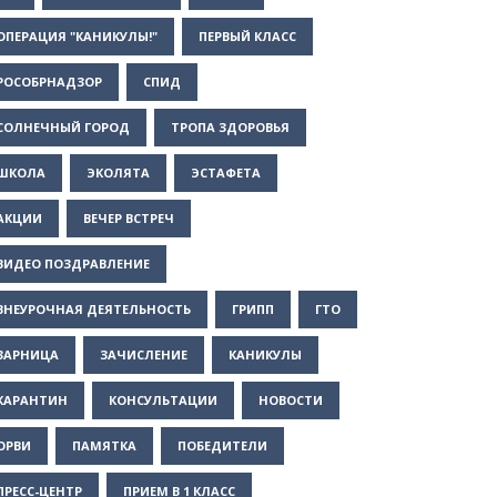
ОПЕРАЦИЯ "КАНИКУЛЫ!"
ПЕРВЫЙ КЛАСС
РОСОБРНАДЗОР
СПИД
СОЛНЕЧНЫЙ ГОРОД
ТРОПА ЗДОРОВЬЯ
ШКОЛА
ЭКОЛЯТА
ЭСТАФЕТА
АКЦИИ
ВЕЧЕР ВСТРЕЧ
ВИДЕО ПОЗДРАВЛЕНИЕ
ВНЕУРОЧНАЯ ДЕЯТЕЛЬНОСТЬ
ГРИПП
ГТО
ЗАРНИЦА
ЗАЧИСЛЕНИЕ
КАНИКУЛЫ
КАРАНТИН
КОНСУЛЬТАЦИИ
НОВОСТИ
ОРВИ
ПАМЯТКА
ПОБЕДИТЕЛИ
ПРЕСС-ЦЕНТР
ПРИЕМ В 1 КЛАСС