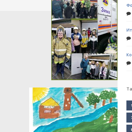
Фо
Ит
Ко
Ta