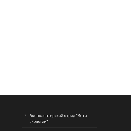
Эковолонтерский отряд “Дети
экологии”