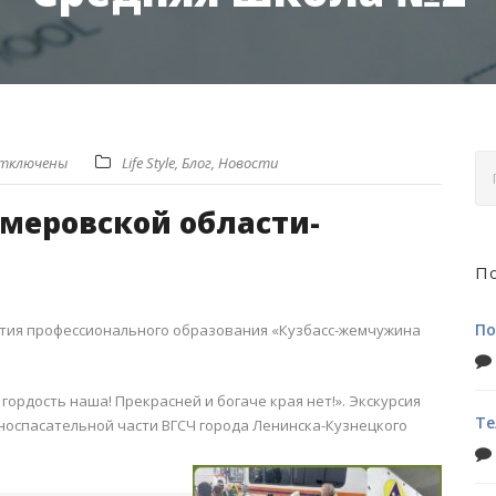
отключены
Life Style
,
Блог
,
Новости
меровской области-
По
По
ития профессионального образования «Кузбасс-жемчужина
гордость наша! Прекрасней и богаче края нет!». Экскурсия
Те
рноспасательной части ВГСЧ города Ленинска-Кузнецкого