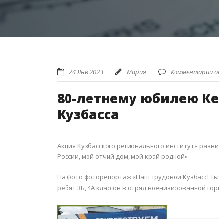
24 Янв 2023
Мария
Комментарии 
80-летнему юбилею Ке
Кузбасса
Акция Кузбасского регионального института разв
России, мой отчий дом, мой край родной»
На фото фоторепортаж «Наш трудовой Кузбасс! Ты 
ребят 3Б, 4А классов в отряд военизированной го