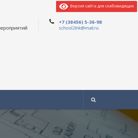
Версия сайта для слабовидящих
ь
+7 (38456) 5-36-98
мероприятий
school2lnk@mail.ru