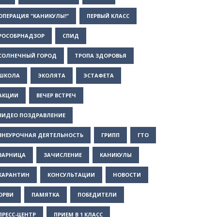
ОПЕРАЦИЯ "КАНИКУЛЫ!"
ПЕРВЫЙ КЛАСС
РОСОБРНАДЗОР
СПИД
СОЛНЕЧНЫЙ ГОРОД
ТРОПА ЗДОРОВЬЯ
ШКОЛА
ЭКОЛЯТА
ЭСТАФЕТА
АКЦИИ
ВЕЧЕР ВСТРЕЧ
ВИДЕО ПОЗДРАВЛЕНИЕ
ВНЕУРОЧНАЯ ДЕЯТЕЛЬНОСТЬ
ГРИПП
ГТО
ЗАРНИЦА
ЗАЧИСЛЕНИЕ
КАНИКУЛЫ
КАРАНТИН
КОНСУЛЬТАЦИИ
НОВОСТИ
ОРВИ
ПАМЯТКА
ПОБЕДИТЕЛИ
ПРЕСС-ЦЕНТР
ПРИЕМ В 1 КЛАСС