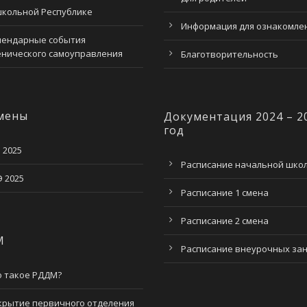
школьной Республике
Информация для ознакомле
лендарные события
енического самоуправления
Благотворительность
мены
Документация 2024 – 2
год
 2025
Расписание начальной шко
 2025
Расписание 1 смена
Расписание 2 смена
М
Расписание внеурочных за
о такое РДДМ?
крытие первичного отделения