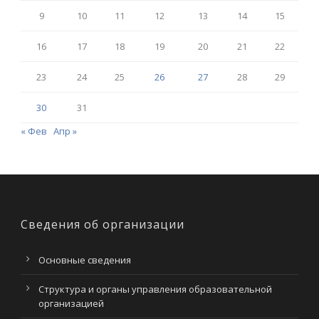
9
10
11
12
13
14
15
16
17
18
19
20
21
22
23
24
25
26
27
28
29
30
31
« Фев
Апр »
Сведения об организации
Основные сведения
Структура и органы управления образовательной
организацией