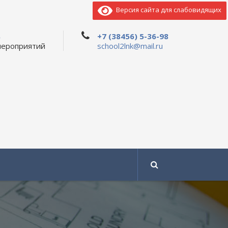
Версия сайта для слабовидящих
ь
+7 (38456) 5-36-98
мероприятий
school2lnk@mail.ru