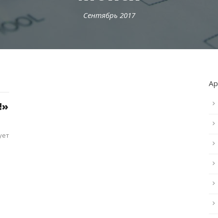
Сентябрь 2017
А
!»
ует