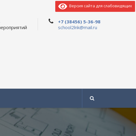
Версия сайта для слабовидящих
ь
+7 (38456) 5-36-98
мероприятий
school2lnk@mail.ru