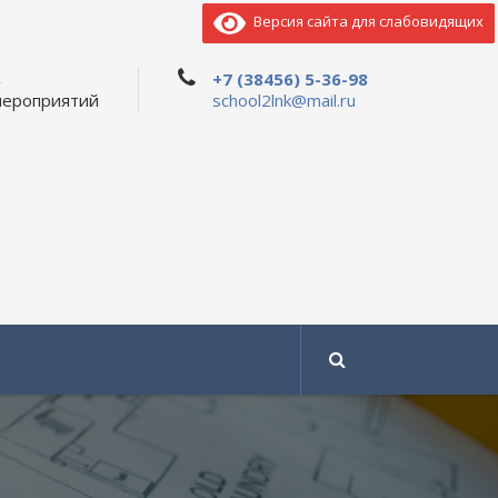
Версия сайта для слабовидящих
ь
+7 (38456) 5-36-98
мероприятий
school2lnk@mail.ru