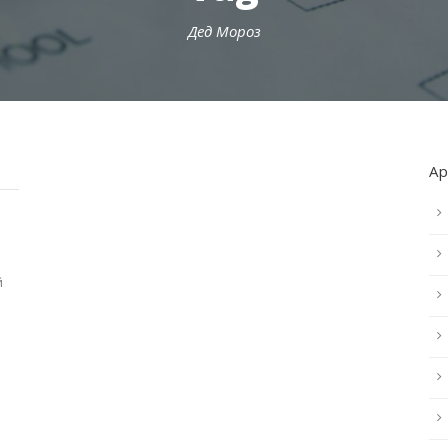
Дед Мороз
А
й