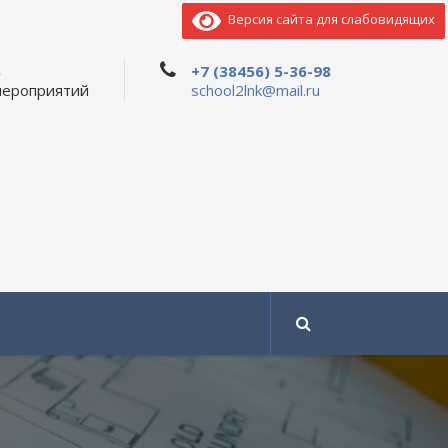
Версия сайта для слабовидящих
ь
+7 (38456) 5-36-98
мероприятий
school2lnk@mail.ru