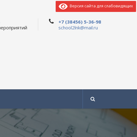
Версия сайта для слабовидящих
ь
+7 (38456) 5-36-98
мероприятий
school2lnk@mail.ru