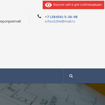
Версия сайта для слабовидящих
ь
+7 (38456) 5-36-98
мероприятий
school2lnk@mail.ru